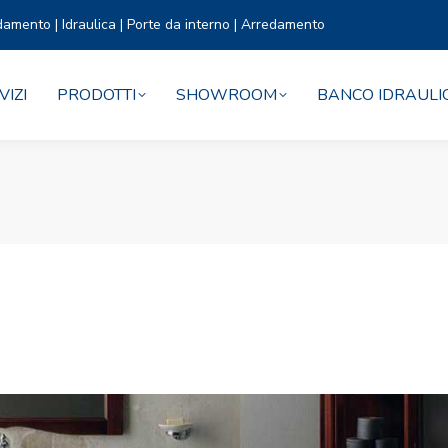
damento | Idraulica | Porte da interno | Arredamento
VIZI
PRODOTTI
SHOWROOM
BANCO IDRAULI