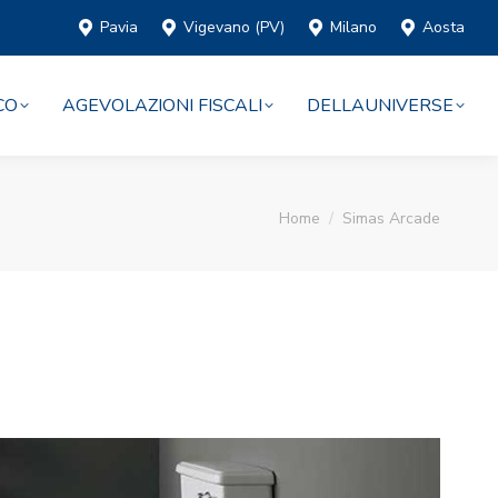
Pavia
Vigevano (PV)
Milano
Aosta
CO
AGEVOLAZIONI FISCALI
DELLAUNIVERSE
You are here:
Home
Simas Arcade