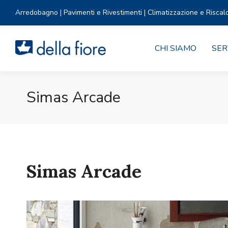
Arredobagno | Pavimenti e Rivestimenti | Climatizzazione e Riscal
CHI SIAMO
SER
Simas Arcade
Simas Arcade