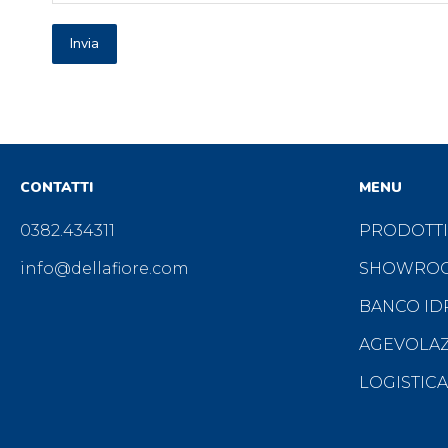
CONTATTI
MENU
0382.434311
PRODOTTI
info@dellafiore.com
SHOWRO
BANCO ID
AGEVOLAZI
LOGISTICA