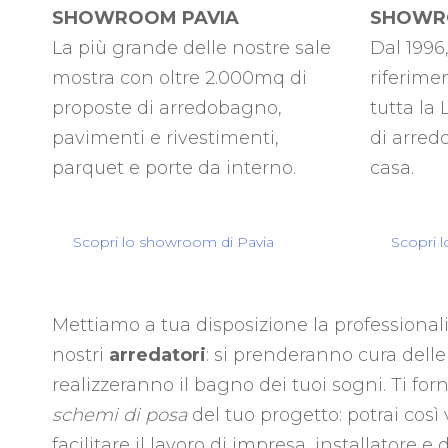
SHOWR
SHOWROOM PAVIA
Dal 1996
La più grande delle nostre sale
riferimen
mostra con oltre 2.000mq di
tutta la
proposte di arredobagno,
di arredo
pavimenti e rivestimenti,
casa.
parquet e porte da interno.
Scopri 
Scopri lo showroom di Pavia
Mettiamo a tua disposizione la professional
nostri
arredatori
: si prenderanno cura dell
realizzeranno il bagno dei tuoi sogni. Ti fo
schemi di posa
del tuo progetto: potrai così
facilitare il lavoro di impresa, installatore e d