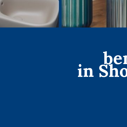
be
in Sh