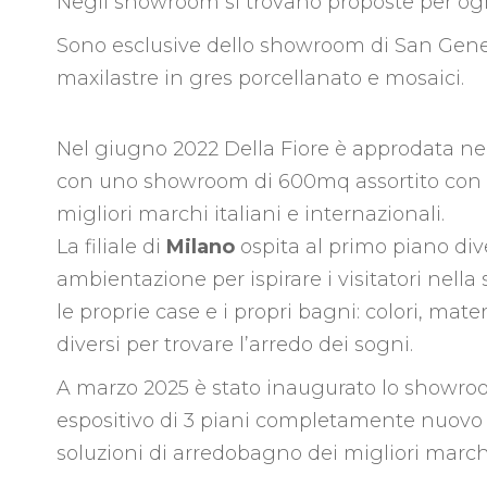
Negli showroom si trovano proposte per ogn
Sono esclusive dello showroom di San Genes
maxilastre in gres porcellanato e mosaici.
Nel giugno 2022 Della Fiore è approdata n
con uno showroom di 600mq assortito con l
migliori marchi italiani e internazionali.
La filiale di
Milano
ospita al primo piano div
ambientazione per ispirare i visitatori nella 
le proprie case e i propri bagni: colori, mate
diversi per trovare l’arredo dei sogni.
A marzo 2025 è stato inaugurato lo showro
espositivo di 3 piani completamente nuovo c
soluzioni di arredobagno dei migliori marchi