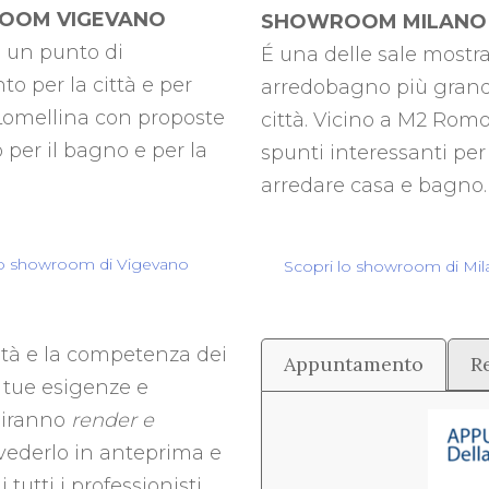
OOM VIGEVANO
SHOWROOM MILANO
, un punto di
É una delle sale mostra
to per la città e per
arredobagno più grand
 Lomellina con proposte
città. Vicino a M2 Romol
 per il bagno e per la
spunti interessanti per
arredare casa e bagno.
lo showroom di Vigevano
Scopri lo showroom di Mi
ità e la competenza dei
Appuntamento
R
e tue esigenze e
rniranno
render e
 vederlo in anteprima e
i tutti i professionisti