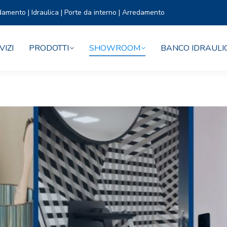
damento | Idraulica | Porte da interno | Arredamento
VIZI
PRODOTTI
SHOWROOM
BANCO IDRAULI