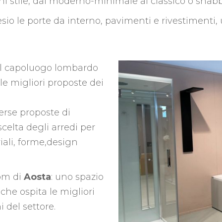
i stile, dal moderno-minimale al classico o shabb
io le porte da interno, pavimenti e rivestimenti,
el capoluogo lombardo
e migliori proposte dei
erse proposte di
scelta degli arredi per
riali, forme,design
om di
Aosta
: uno spazio
he ospita le migliori
 del settore.