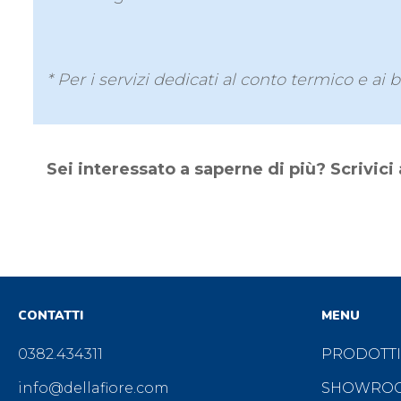
* Per i servizi dedicati al conto termico e ai b
Sei interessato a saperne di più? Scrivic
CONTATTI
MENU
0382.434311
PRODOTTI
info@dellafiore.com
SHOWRO