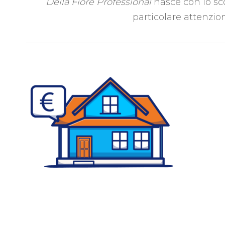
Della Fiore Professional
nasce con lo sco
particolare attenzion