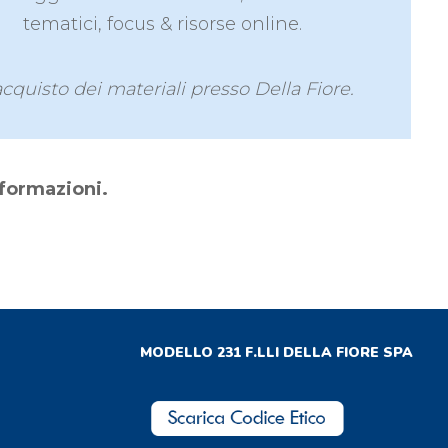
tematici, focus & risorse online.
l’acquisto dei materiali presso Della Fiore.
nformazioni.
MODELLO 231 F.LLI DELLA FIORE SPA