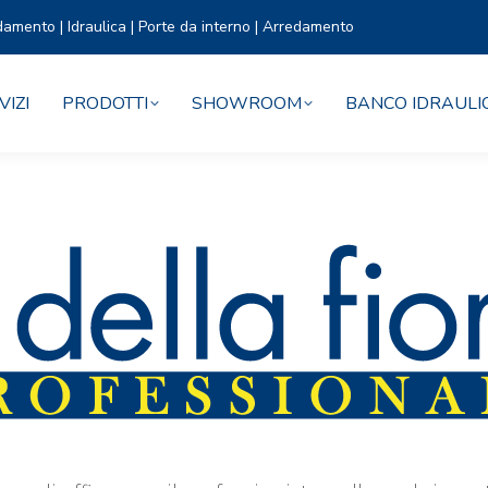
damento | Idraulica | Porte da interno | Arredamento
VIZI
PRODOTTI
SHOWROOM
BANCO IDRAULI