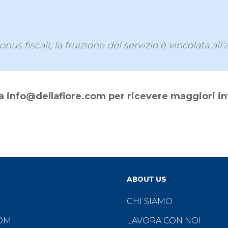
onus fiscali, la fruizione del servizio è vincolata al
i a info@dellafiore.com per ricevere maggiori i
ABOUT US
CHI SIAMO
OM
LAVORA CON NOI