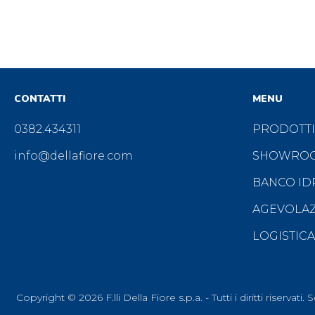
CONTATTI
MENU
0382.434311
PRODOTTI
info@dellafiore.com
SHOWRO
BANCO ID
AGEVOLAZI
LOGISTICA
Copyright © 2026 F.lli Della Fiore s.p.a. - Tutti i diritti rise