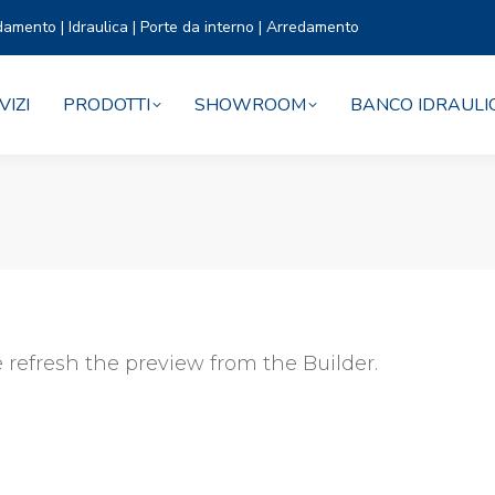
damento | Idraulica | Porte da interno | Arredamento
VIZI
PRODOTTI
SHOWROOM
BANCO IDRAULI
 refresh the preview from the Builder.