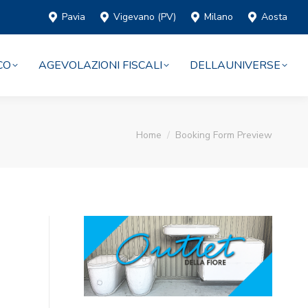
Pavia
Vigevano (PV)
Milano
Aosta
CO
AGEVOLAZIONI FISCALI
DELLAUNIVERSE
You are here:
Home
Booking Form Preview