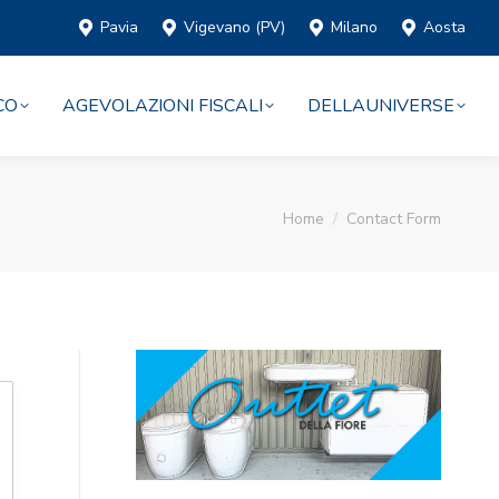
Pavia
Vigevano (PV)
Milano
Aosta
CO
AGEVOLAZIONI FISCALI
DELLAUNIVERSE
You are here:
Home
Contact Form