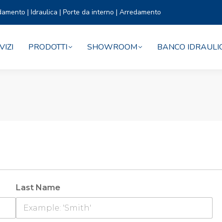
damento | Idraulica | Porte da interno | Arredamento
VIZI
PRODOTTI
SHOWROOM
BANCO IDRAULI
Last Name