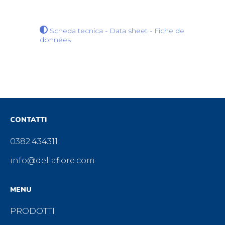
Scheda tecnica - Data sheet - Fiche de
données
CONTATTI
0382.434311
info@dellafiore.com
MENU
PRODOTTI