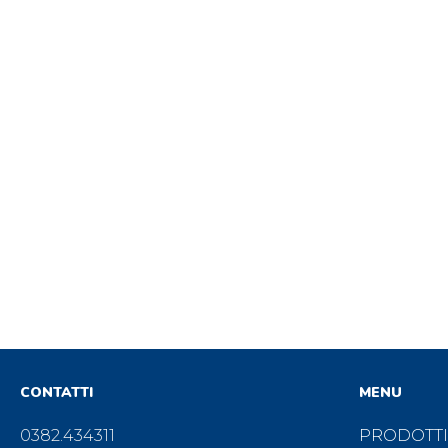
CONTATTI
MENU
0382.434311
PRODOTTI