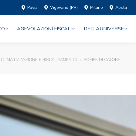
Pavia
Vigevano (PV)
Milano
Aosta
CO
AGEVOLAZIONI FISCALI
DELLAUNIVERSE
CLIMATIZZAZIONE E RISCALDAMENTO
POMPE DI CALORE