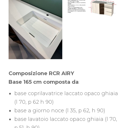
Composizione RCR AIRY
Base 165 cm composta da
:
base coprilavatrice laccato opaco ghiaia
(l 70, p 62 h 90)
base a giorno noce (l 35, p 62, h 90)
base lavatoio laccato opaco ghiaia (l 70,
p 51, h 90)