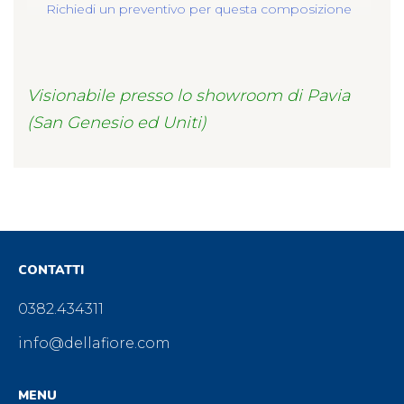
Richiedi un preventivo per questa composizione
Visionabile presso lo showroom di Pavia
(San Genesio ed Uniti)
CONTATTI
0382.434311
info@dellafiore.com
MENU