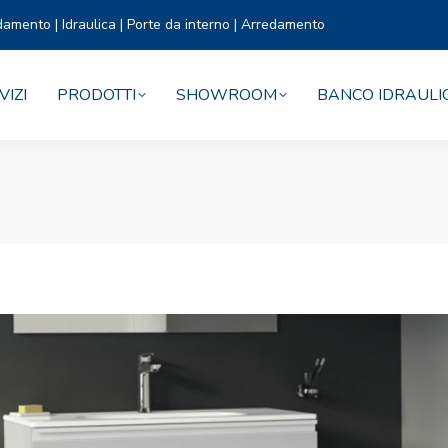
damento | Idraulica | Porte da interno | Arredamento
VIZI
PRODOTTI
SHOWROOM
BANCO IDRAULI