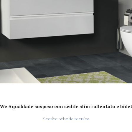
Wc Aquablade sospeso con sedile slim rallentato e bide
Scarica scheda tecnica