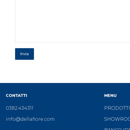
CONTATTI
MENU
0382.434311
PRODOTTI
info@dellafiore.com
SHOWRO