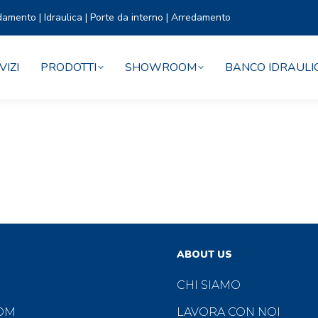
damento | Idraulica | Porte da interno | Arredamento
VIZI
PRODOTTI
SHOWROOM
BANCO IDRAULI
ABOUT US
CHI SIAMO
OM
LAVORA CON NOI