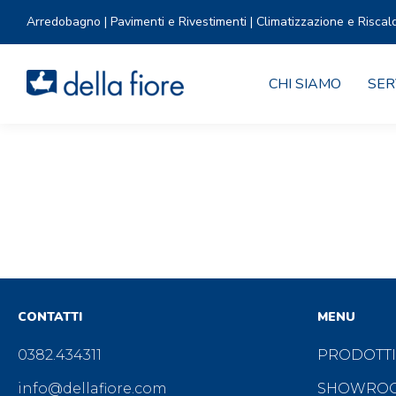
Arredobagno | Pavimenti e Rivestimenti | Climatizzazione e Riscal
CHI SIAMO
SER
CONTATTI
MENU
0382.434311
PRODOTTI
info@dellafiore.com
SHOWRO