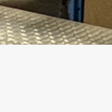
Orari banco idraulico
lunedì – venerdì 07.00-12.00 | 13.30-18.30
sabato 07.00-12.00
Dove ci troviamo
Via Vigentina, 4, 27010 San Genesio ed
Uniti PV
Contatti banco