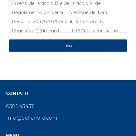
Ai sensi dell’articolo 13 e dell’articolo 14 del
Regolamento UE per la Protezione dei Dati
Personali 2016/679 (“General Data Protection
Regulation”) (di seguito il “GDPR“) La informiamo
che i dati personali raccolti in ragione e in costanza
Invia
dell’instaurazione del rapporto con F.lli Della Fiore
S.p.A. (“Società”) saranno custoditi e trattati dalla
Società per le finalità e con le modalità di seguito
indicate, nel rispetto dei principi di liceità,
correttezza, trasparenza fissati dal GDPR.
CONTATTI
Desideriamo in particolare informarLa di quanto
segue.
0382.434311
info@dellafiore.com
Finalità del trattamento.
La raccolta e il trattamento di dati personali da Lei
MENU