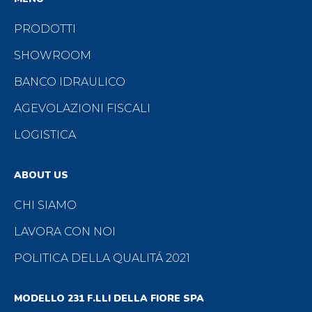
forniti sono effettuati al fine di consentire a questa
PRODOTTI
Società di condurre l’attività di: a) riscontrare la
richiesta di preventivo; b) adempiere ad obblighi
SHOWROOM
contrattuali e pre-contrattuali; c) gestione della
BANCO IDRAULICO
clientela, dei fornitori e, più in generale, del rapporto
AGEVOLAZIONI FISCALI
contrattuale (più specificatamente per
amministrazione, contabilità, gestione contratti,
LOGISTICA
servizi, fatturazione, pagamenti, controllo solvibilità);
ABOUT US
d) rendere informazioni su prodotti e servizi
analoghi a quelli richiesti con la compilazione del
CHI SIAMO
presente modulo; e) invio della newsletter e di
LAVORA CON NOI
iniziative commerciali della Società.
POLITICA DELLA QUALITÁ 2021
Categorie di dati trattati:
MODELLO 231 F.LLI DELLA FIORE SPA
Il trattamento potrà riguardare esclusivamente dati