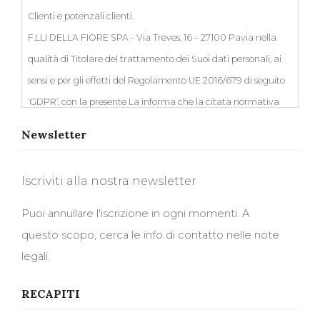
Clienti e potenzali clienti.
F.LLI DELLA FIORE SPA - Via Treves, 16 – 27100 Pavia nella
qualità di Titolare del trattamento dei Suoi dati personali, ai
sensi e per gli effetti del Regolamento UE 2016/679 di seguito
‘GDPR’, con la presente La informa che la citata normativa
prevede la tutela degli interessati rispetto al trattamento dei
Newsletter
dati personali e che tale trattamento sarà improntato ai
principi di correttezza, liceità, trasparenza e di tutela della
Iscriviti alla nostra newsletter
Sua riservatezza e dei Suoi diritti.
I Suoi dati personali verranno trattati in accordo alle
Puoi annullare l'iscrizione in ogni momenti. A
disposizioni legislative della normativa sopra richiamata e
questo scopo, cerca le info di contatto nelle note
degli obblighi di riservatezza ivi previsti.
legali.
Finalità di trattamento.
RECAPITI
I Suoi verranno trattati per le finalità connesse all’attuazione
di adempimenti relativi ad obblighi legislativi o contrattuali,